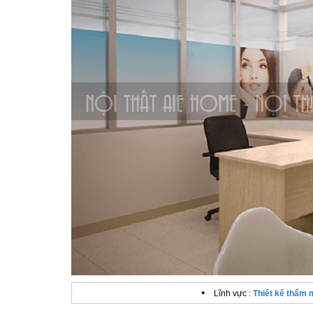
•
Lĩnh vực :
Thiết kế thẩm 