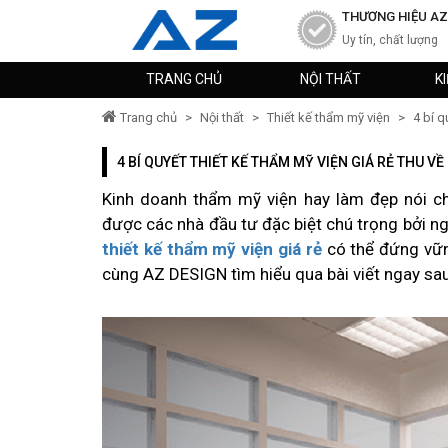
THƯƠNG HIỆU AZ
Uy tín, chất lượng
TRANG CHỦ
NỘI THẤT
K
Trang chủ
>
Nội thất
>
Thiết kế thẩm mỹ viện
>
4 bí q
4 BÍ QUYẾT THIẾT KẾ THẨM MỸ VIỆN GIÁ RẺ THU V
Kinh doanh thẩm mỹ viện hay làm đẹp nói c
được các nhà đầu tư đặc biệt chú trọng bởi n
thiết kế thẩm mỹ viện giá rẻ
có thể đứng vững
cùng AZ DESIGN tìm hiểu qua bài viết ngay sa