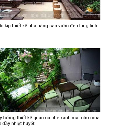
 bí kíp thiết kế nhà hàng sân vườn đẹp lung linh
 ý tưởng thiết kế quán cà phê xanh mát cho mùa
è đầy nhiệt huyết