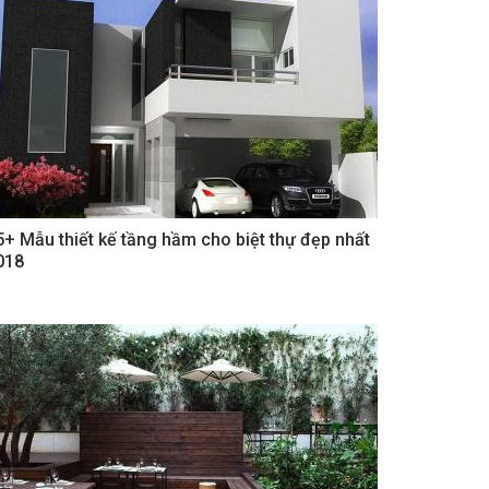
5+ Mẫu thiết kế tầng hầm cho biệt thự đẹp nhất
018