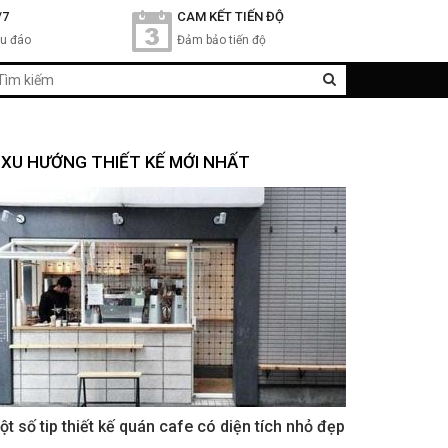
/7
CAM KẾT TIẾN ĐỘ
hu đáo
Đảm bảo tiến độ
XU HƯỚNG THIẾT KẾ MỚI NHẤT
ột số tip thiết kế quán cafe có diện tích nhỏ đẹp