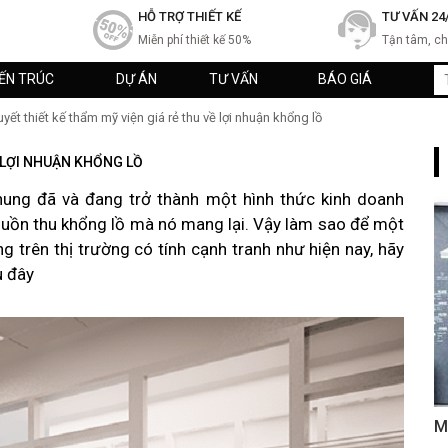
HỖ TRỢ THIẾT KẾ
TƯ VẤN 24
Miễn phí thiết kế 50%
Tận tâm, c
IẾN TRÚC
DỰ ÁN
TƯ VẤN
BÁO GIÁ
uyết thiết kế thẩm mỹ viện giá rẻ thu về lợi nhuận khổng lồ
Ề LỢI NHUẬN KHỔNG LỒ
hung đã và đang trở thành một hình thức kinh doanh
guồn thu khổng lồ mà nó mang lại. Vậy làm sao để một
 trên thị trường có tính cạnh tranh như hiện nay, hãy
u đây
M