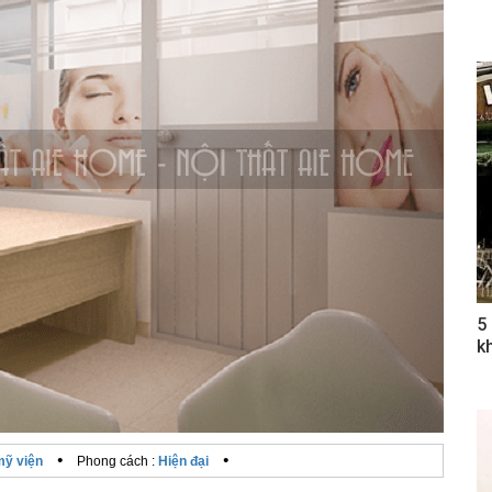
5
k
•
•
mỹ viện
Phong cách :
Hiện đại