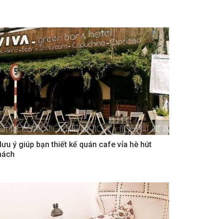
 lưu ý giúp bạn thiết kế quán cafe vỉa hè hút
hách